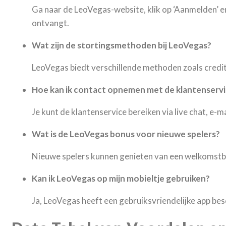
Ga naar de LeoVegas-website, klik op ‘Aanmelden’ en 
ontvangt.
Wat zijn de stortingsmethoden bij LeoVegas?
LeoVegas biedt verschillende methoden zoals credit
Hoe kan ik contact opnemen met de klantenserv
Je kunt de klantenservice bereiken via live chat, e-ma
Wat is de LeoVegas bonus voor nieuwe spelers?
Nieuwe spelers kunnen genieten van een welkomstbon
Kan ik LeoVegas op mijn mobieltje gebruiken?
Ja, LeoVegas heeft een gebruiksvriendelijke app be