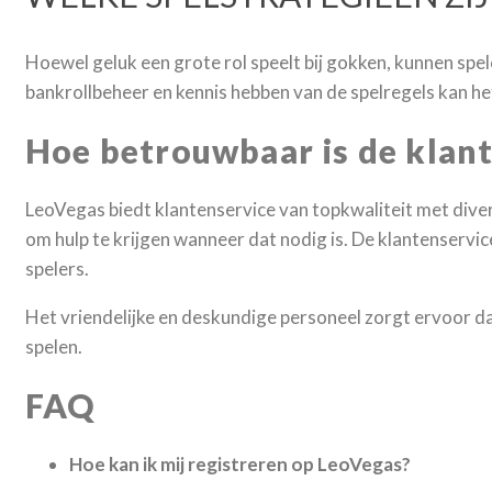
Hoewel geluk een grote rol speelt bij gokken, kunnen spe
bankrollbeheer en kennis hebben van de spelregels kan he
Hoe betrouwbaar is de klan
LeoVegas biedt klantenservice van topkwaliteit met diver
om hulp te krijgen wanneer dat nodig is. De klantenservic
spelers.
Het vriendelijke en deskundige personeel zorgt ervoor 
spelen.
FAQ
Hoe kan ik mij registreren op LeoVegas?