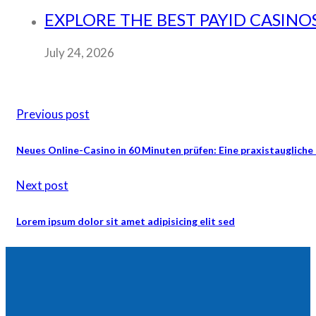
EXPLORE THE BEST PAYID CASINO
July 24, 2026
Previous post
Neues Online-Casino in 60 Minuten prüfen: Eine praxistaugliche
Next post
Lorem ipsum dolor sit amet adipisicing elit sed