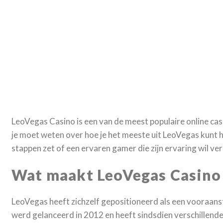
LeoVegas Casino is een van de meest populaire online casin
je moet weten over hoe je het meeste uit LeoVegas kunt ha
stappen zet of een ervaren gamer die zijn ervaring wil ver
Wat maakt LeoVegas Casino
LeoVegas heeft zichzelf gepositioneerd als een vooraansta
werd gelanceerd in 2012 en heeft sindsdien verschillend