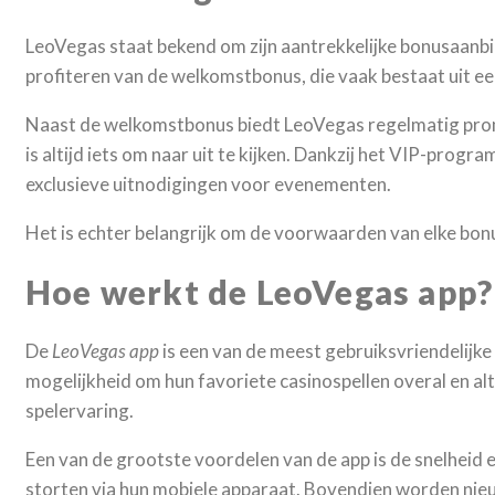
LeoVegas staat bekend om zijn aantrekkelijke bonusaanbi
profiteren van de welkomstbonus, die vaak bestaat uit e
Naast de welkomstbonus biedt LeoVegas regelmatig promo
is altijd iets om naar uit te kijken. Dankzij het VIP-pro
exclusieve uitnodigingen voor evenementen.
Het is echter belangrijk om de voorwaarden van elke bonus
Hoe werkt de LeoVegas app?
De
LeoVegas app
is een van de meest gebruiksvriendelijke
mogelijkheid om hun favoriete casinospellen overal en alt
spelervaring.
Een van de grootste voordelen van de app is de snelheid e
storten via hun mobiele apparaat. Bovendien worden nieu