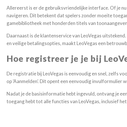
Allereerst is er de gebruiksvriendelijke interface. Of je n
navigeren. Dit betekent dat spelers zonder moeite toega
gamebibliotheek met honderden titels van toonaangeven
Daarnaast is de klantenservice van LeoVegas uitstekend. 
en veilige betalingsopties, maakt LeoVegas een betrouwb
Hoe registreer je je bij Leo
De registratie bij LeoVegas is eenvoudig en snel, zelfs 
op ‘Aanmelden’. Dit opent een eenvoudig invulformulier w
Nadat je de basisinformatie hebt ingevuld, ontvang je een 
toegang hebt tot alle functies van LeoVegas, inclusief h