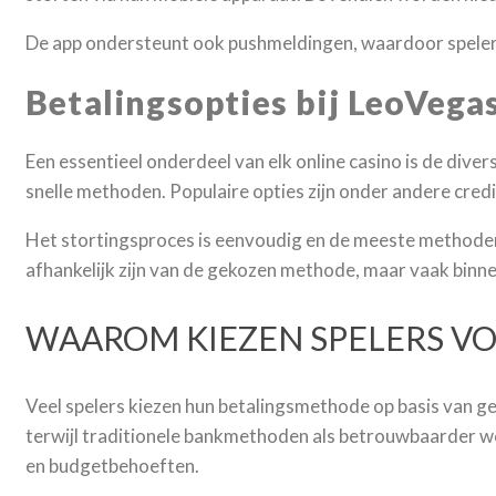
De app ondersteunt ook pushmeldingen, waardoor spelers
Betalingsopties bij LeoVega
Een essentieel onderdeel van elk online casino is de diver
snelle methoden. Populaire opties zijn onder andere credi
Het stortingsproces is eenvoudig en de meeste methoden b
afhankelijk zijn van de gekozen methode, maar vaak binn
WAAROM KIEZEN SPELERS V
Veel spelers kiezen hun betalingsmethode op basis van g
terwijl traditionele bankmethoden als betrouwbaarder wor
en budgetbehoeften.