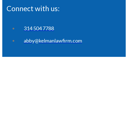
Connect with us:
314 504 7788
abby@kelmanlawfirm.com