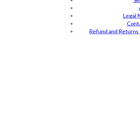
Se
Legal 
Cont
Refund and Returns 