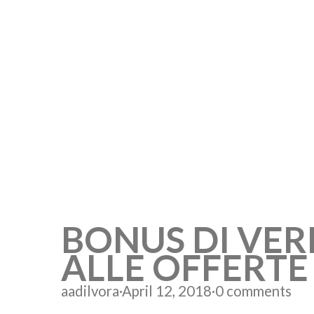
BONUS DI VER
ALLE OFFERTE 
aadilvora
·
April 12, 2018
·
0 comments