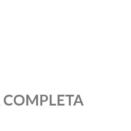
A COMPLETA