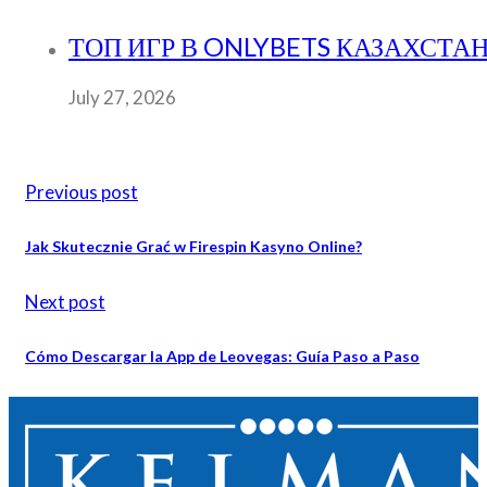
ТОП ИГР В ONLYBETS КАЗАХСТА
July 27, 2026
Previous post
Jak Skutecznie Grać w Firespin Kasyno Online?
Next post
Cómo Descargar la App de Leovegas: Guía Paso a Paso