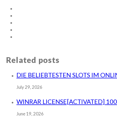
Related posts
DIE BELIEBTESTEN SLOTS IM ONLI
July 29, 2026
WINRAR LICENSE[ACTIVATED] 1
June 19, 2026