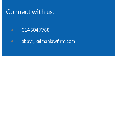
Connect with us:
314 504 7788
abby@kelmanlawfirm.com