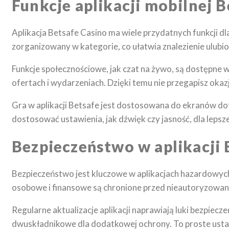
Funkcje aplikacji mobilnej B
Aplikacja Betsafe Casino ma wiele przydatnych funkcji dla
zorganizowany w kategorie, co ułatwia znalezienie ulubi
Funkcje społecznościowe, jak czat na żywo, są dostępne w
ofertach i wydarzeniach. Dzięki temu nie przegapisz okaz
Gra w aplikacji Betsafe jest dostosowana do ekranów do
dostosować ustawienia, jak dźwięk czy jasność, dla lepsze
Bezpieczeństwo w aplikacji 
Bezpieczeństwo jest kluczowe w aplikacjach hazardowych
osobowe i finansowe są chronione przed nieautoryzowanym
Regularne aktualizacje aplikacji naprawiają luki bezpiec
dwuskładnikowe dla dodatkowej ochrony. To proste ust