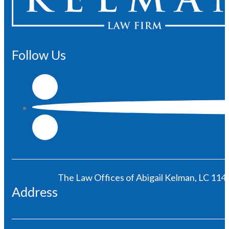
Follow Us
The Law Offices of Abigail Kelman, LC 1146
Address