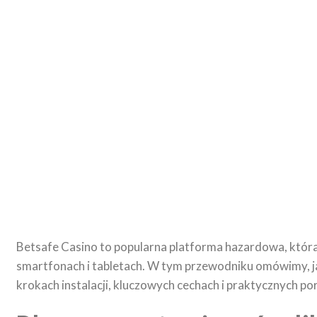
Betsafe Casino to popularna platforma hazardowa, która 
smartfonach i tabletach. W tym przewodniku omówimy, jak 
krokach instalacji, kluczowych cechach i praktycznych po