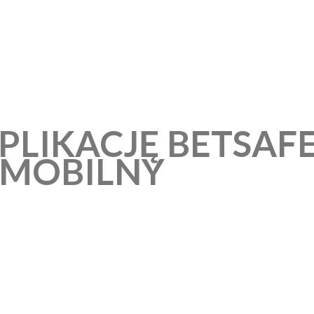
PLIKACJĘ BETSAF
 MOBILNY