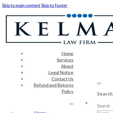
Skip to main content
Skip to footer
Home
Services
About
Legal Notice
Contact Us
Refund and Returns
Policy
Search
Search