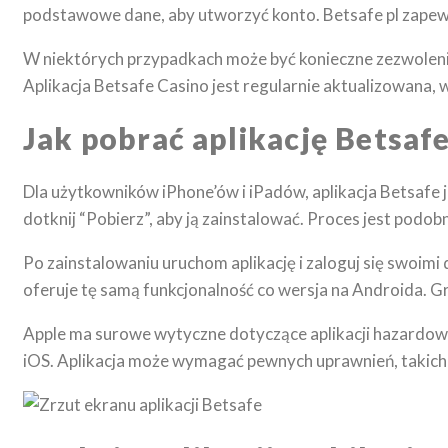
podstawowe dane, aby utworzyć konto. Betsafe pl zapewni
W niektórych przypadkach może być konieczne zezwolenie
Aplikacja Betsafe Casino jest regularnie aktualizowana,
Jak pobrać aplikację Betsafe
Dla użytkowników iPhone’ów i iPadów, aplikacja Betsafe j
dotknij “Pobierz”, aby ją zainstalować. Proces jest podobn
Po zainstalowaniu uruchom aplikację i zaloguj się swoimi
oferuje tę samą funkcjonalność co wersja na Androida. Gr
Apple ma surowe wytyczne dotyczące aplikacji hazardowy
iOS. Aplikacja może wymagać pewnych uprawnień, takich 