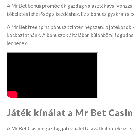
A Mr Bet bonus promóciók gazdag választékával vonzza a
tökéletes lehetőség a kezdéshez. Ez a bónusz gyakran a 
A Mr Bet free spins bónusz szintén népszerű a játékosok 
kockáztatnánk. A bónuszok általában különböző fogadási 
lennének.
Játék kínálat a Mr Bet Casi
A Mr Bet Casino gazdag játékpalettájával különféle ízlés