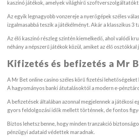
kaszinó játékok, amelyek világhírű szoftverszolgáltatók
Az egyik legnagyobb vonzereje a nyerőgépek széles vála
izgalmasabbá teszik a játékélményt. Akár a klasszikus 3 
Az élő kaszinó részleg szintén kiemelkedő, ahol valódi kru
néhány a népszerű játékok közül, amiket az élő osztókkal 
Kifizetés és befizetés a Mr 
A Mr Bet online casino széles körű fizetési lehetőségeket
A hagyományos banki átutalásoktól a modern e-pénztárc
A befizetések általában azonnal megjelennek a játékosi eg
gyors feldolgozási idők mellett történnek, de fontos fig
Biztos lehetsz benne, hogy minden tranzakció biztonságosa
pénzügyi adataid védettek maradnak.