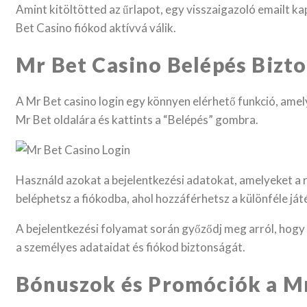
Amint kitöltötted az űrlapot, egy visszaigazoló emailt ka
Bet Casino fiókod aktívvá válik.
Mr Bet Casino Belépés Bizt
A Mr Bet casino login egy könnyen elérhető funkció, amely
Mr Bet oldalára és kattints a “Belépés” gombra.
Használd azokat a bejelentkezési adatokat, amelyeket a 
beléphetsz a fiókodba, ahol hozzáférhetsz a különféle j
A bejelentkezési folyamat során győződj meg arról, hogy
a személyes adataidat és fiókod biztonságát.
Bónuszok és Promóciók a M