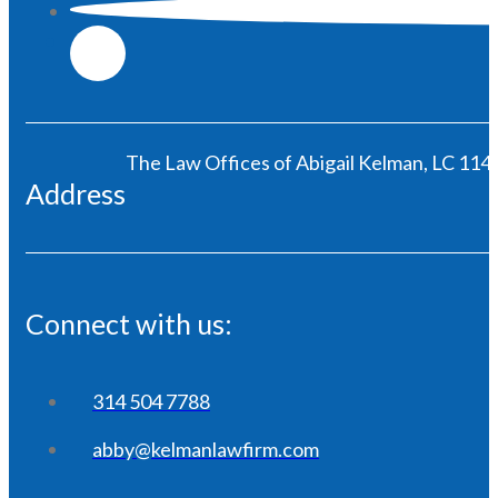
The Law Offices of Abigail Kelman, LC 1146
Address
Connect with us:
314 504 7788
abby@kelmanlawfirm.com