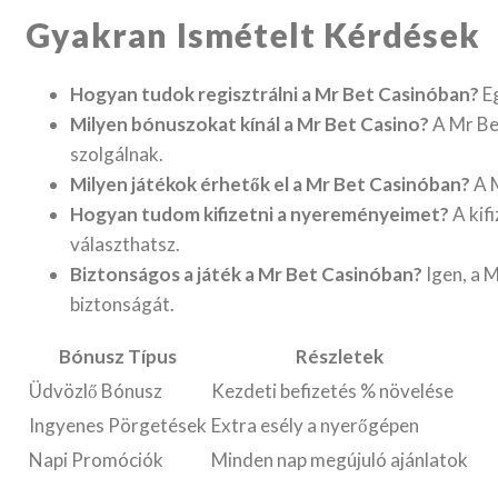
Gyakran Ismételt Kérdések
Hogyan tudok regisztrálni a Mr Bet Casinóban?
Eg
Milyen bónuszokat kínál a Mr Bet Casino?
A Mr Be
szolgálnak.
Milyen játékok érhetők el a Mr Bet Casinóban?
A M
Hogyan tudom kifizetni a nyereményeimet?
A kif
választhatsz.
Biztonságos a játék a Mr Bet Casinóban?
Igen, a M
biztonságát.
Bónusz Típus
Részletek
Üdvözlő Bónusz
Kezdeti befizetés % növelése
Ingyenes Pörgetések
Extra esély a nyerőgépen
Napi Promóciók
Minden nap megújuló ajánlatok