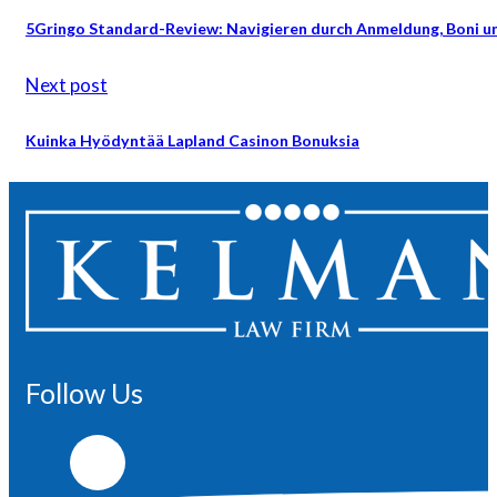
5Gringo Standard-Review: Navigieren durch Anmeldung, Boni u
Next post
Kuinka Hyödyntää Lapland Casinon Bonuksia
Follow Us