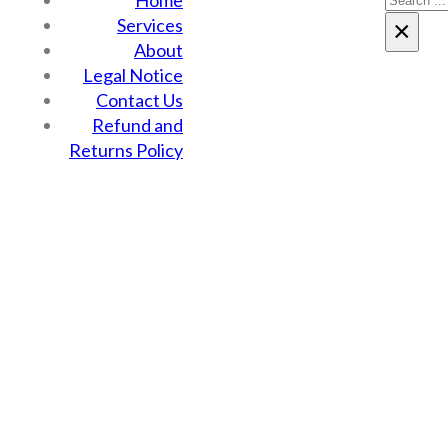
Home
Services
×
About
Legal Notice
Contact Us
Refund and
Returns Policy