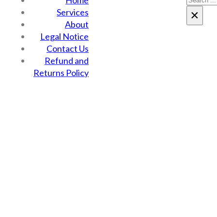
Home
Services
×
About
Legal Notice
Contact Us
Refund and
Returns Policy