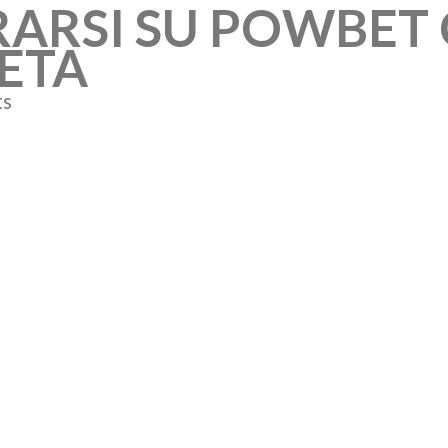
ARSI SU POWBET 
ETA
ts