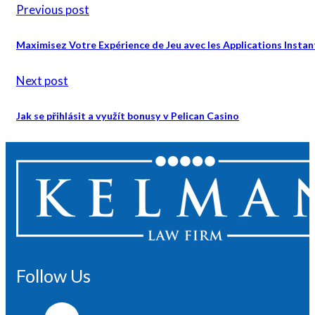
Previous post
Maximisez Votre Expérience de Jeu avec les Applications Instan
Next post
Jak se přihlásit a využít bonusy v Pelican Casino
Follow Us