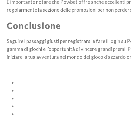
È importante notare che Powbet offre anche eccellenti pro
regolarmente la sezione delle promozioni per non perdere
Conclusione
Seguire i passaggi giusti per registrarsi e fare il login s
gamma di giochi e l’opportunità di vincere grandi premi, 
iniziare la tua avventura nel mondo del gioco d’azzardo on